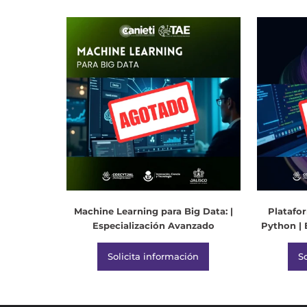
Machine Learning para Big Data: |
Platafo
Especialización Avanzado
Python | 
Solicita información
S