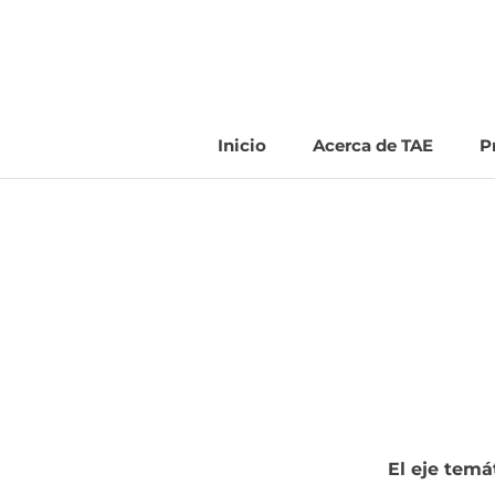
Saltar
al
contenido
Inicio
Acerca de TAE
P
Inicio
Acerca de TAE
El eje temá