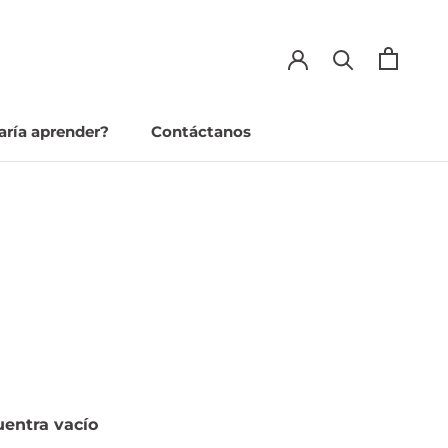
aría aprender?
Contáctanos
aría aprender?
Contáctanos
uentra vacío