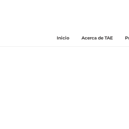
Saltar
al
contenido
Inicio
Acerca de TAE
P
Inicio
Acerca de TAE